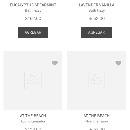
EUCALYPTUS SPEARMINT
LAVENDER VANILLA
Bath Fizzy
Bath Fizzy
S/
62
.
00
S/
62
.
00
AGREGAR
AGREGAR
AT THE BEACH
AT THE BEACH
Acondicionador
Mini Shampoo
S/
53
.
00
S/
53
.
00