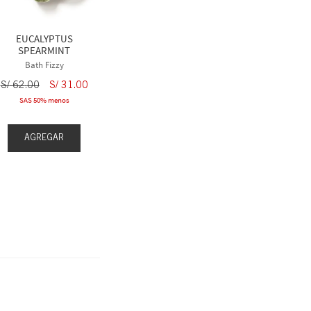
EUCALYPTUS
SPEARMINT
Bath Fizzy
S/
62
.
00
S/
31
.
00
SAS 50% menos
AGREGAR