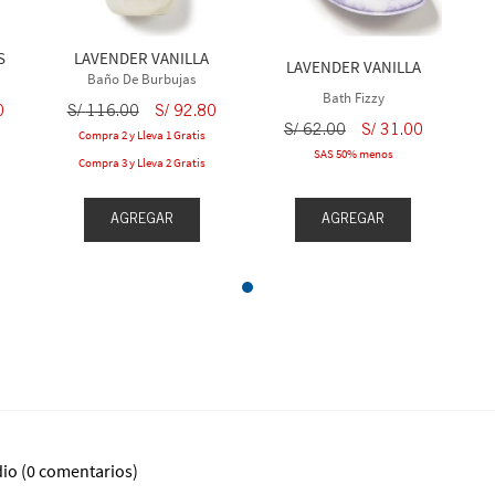
S
LAVENDER VANILLA
LAVENDER VANILLA
Baño De Burbujas
Bath Fizzy
0
S/
116
.
00
S/
92
.
80
S/
62
.
00
S/
31
.
00
Compra 2 y Lleva 1 Gratis
SAS 50% menos
Compra 3 y Lleva 2 Gratis
AGREGAR
AGREGAR
dio
(0 comentarios)