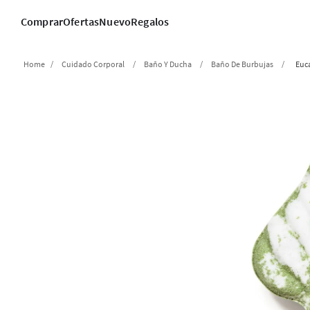
Comprar
Ofertas
Nuevo
Regalos
Cuidado Corporal
Baño Y Ducha
Baño De Burbujas
Euc