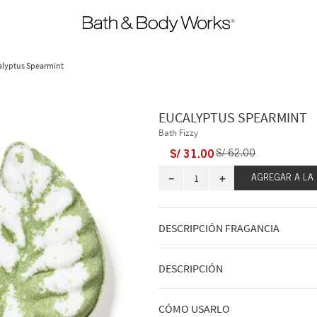
alyptus Spearmint
EUCALYPTUS SPEARMINT
Bath Fizzy
S/
31
.
00
S/
62
.
00
－
＋
AGREGAR A LA
DESCRIPCIÓN FRAGANCIA
A qué huele: un día en el spa con tus 
DESCRIPCIÓN
favoritas.
Notas de fragancia: aceite de eucalipto
Qué hace: burbujea y crea espuma pa
CÓMO USARLO