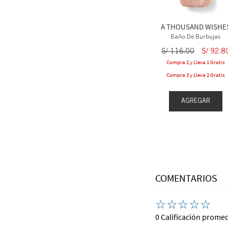
A THOUSAND WISHE
Baño De Burbujas
S/
116
.
00
S/
92
.
8
Compra 2 y Lleva 1 Gratis
Compra 3 y Lleva 2 Gratis
AGREGAR
COMENTARIOS
☆
☆
☆
☆
☆
0 Calificación prome