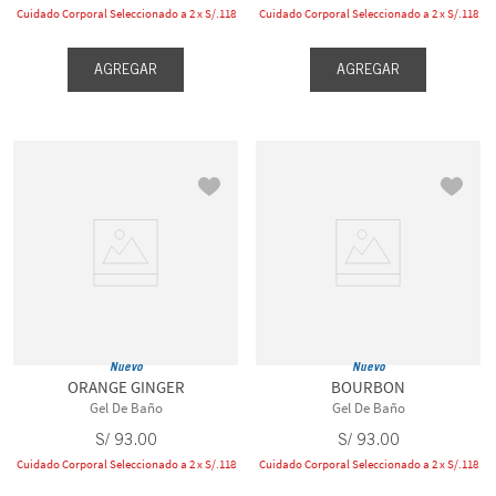
Cuidado Corporal Seleccionado a 2 x S/.118
Cuidado Corporal Seleccionado a 2 x S/.118
AGREGAR
AGREGAR
Nuevo
Nuevo
ORANGE GINGER
BOURBON
Gel De Baño
Gel De Baño
S/
93
.
00
S/
93
.
00
Cuidado Corporal Seleccionado a 2 x S/.118
Cuidado Corporal Seleccionado a 2 x S/.118