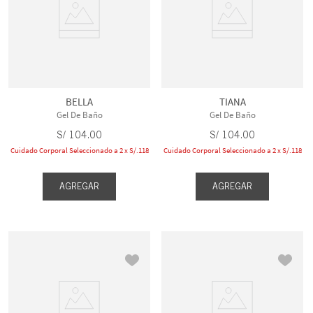
BELLA
TIANA
Gel De Baño
Gel De Baño
S/
104
.
00
S/
104
.
00
Cuidado Corporal Seleccionado a 2 x S/.118
Cuidado Corporal Seleccionado a 2 x S/.118
AGREGAR
AGREGAR