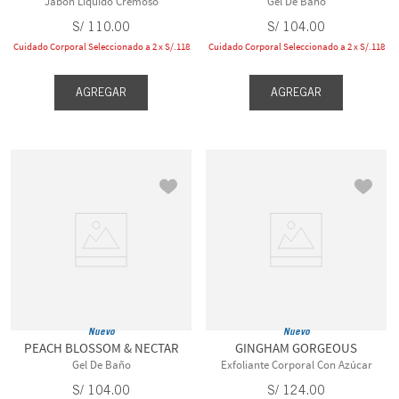
Jabón Líquido Cremoso
Gel De Baño
S/
110
.
00
S/
104
.
00
Cuidado Corporal Seleccionado a 2 x S/.118
Cuidado Corporal Seleccionado a 2 x S/.118
AGREGAR
AGREGAR
Nuevo
Nuevo
PEACH BLOSSOM & NECTAR
GINGHAM GORGEOUS
Gel De Baño
Exfoliante Corporal Con Azúcar
S/
104
.
00
S/
124
.
00