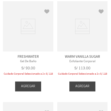
FRESHWATER
WARM VANILLA SUGAR
Gel De Baño
Exfoliante Corporal
S/
93
.
00
S/
113
.
00
Cuidado Corporal Seleccionado a 2 x S/.118
Cuidado Corporal Seleccionado a 2 x S/.118
AGREGAR
AGREGAR