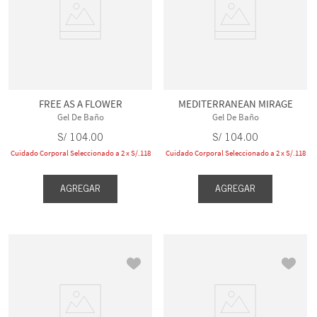
FREE AS A FLOWER
MEDITERRANEAN MIRAGE
Gel De Baño
Gel De Baño
S/
104
.
00
S/
104
.
00
Cuidado Corporal Seleccionado a 2 x S/.118
Cuidado Corporal Seleccionado a 2 x S/.118
AGREGAR
AGREGAR