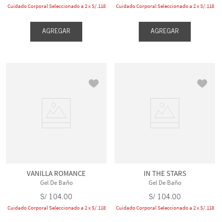
Cuidado Corporal Seleccionado a 2 x S/.118
Cuidado Corporal Seleccionado a 2 x S/.118
AGREGAR
AGREGAR
VANILLA ROMANCE
IN THE STARS
Gel De Baño
Gel De Baño
S/
104
.
00
S/
104
.
00
Cuidado Corporal Seleccionado a 2 x S/.118
Cuidado Corporal Seleccionado a 2 x S/.118