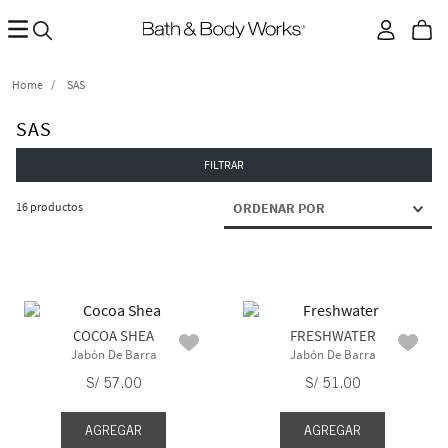
SAS
SAS
FILTRAR
16
productos
ORDENAR POR
COCOA SHEA
FRESHWATER
Jabón De Barra
Jabón De Barra
S/
57
.
00
S/
51
.
00
AGREGAR
AGREGAR