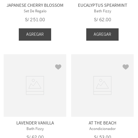
JAPANESE CHERRY BLOSSOM
EUCALYPTUS SPEARMINT
Set De Regalo
Bath Fizzy
S/
251
.
00
S/
62
.
00
AGREGAR
AGREGAR
LAVENDER VANILLA
AT THE BEACH
Bath Fizzy
Acondicionador
S/
62
.
00
S/
53
.
00