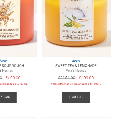
Nuevo
Nuevo
E SOURDOUGH
SWEET TEA & LEMONADE
 3 Mechas
Vela 3 Mechas
0
S/
99
.
00
S/
154
.
00
S/
99
.
00
eccionadas a S/. 99 c/u
Velas 3 Mechas Seleccionadas a S/. 99 c/u
REGAR
AGREGAR