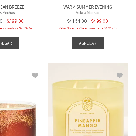
EAN BREEZE
WARM SUMMER EVENING
 3 Mechas
Vela 3 Mechas
0
S/
99
.
00
S/
154
.
00
S/
99
.
00
eccionadas a S/. 99 c/u
Velas 3 Mechas Seleccionadas a S/. 99 c/u
REGAR
AGREGAR