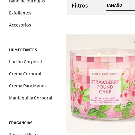
Baño de Burbujas
Filtros
TAMAÑO
Exfoliantes
14.5 oz / 
Accesorios
HUMECTANTES
Loción Corporal
Crema Corporal
Crema Para Manos
Mantequilla Corporal
FRAGANCIAS
Sprays y Mists