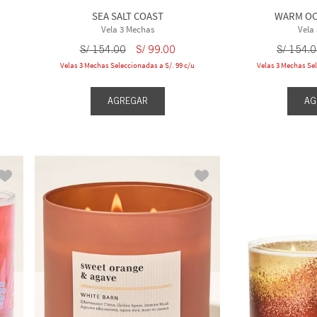
SEA SALT COAST
WARM OC
Vela 3 Mechas
Vela
S/
154
.
00
S/
99
.
00
S/
154
.
0
Velas 3 Mechas Seleccionadas a S/. 99 c/u
Velas 3 Mechas Sel
AGREGAR
AG