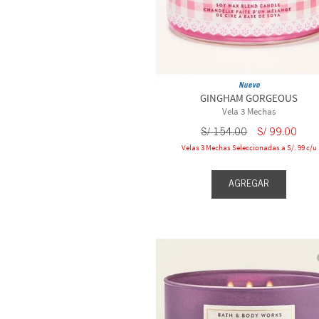
Nuevo
GINGHAM GORGEOUS
Vela 3 Mechas
S/
154
.
00
S/
99
.
00
Velas 3 Mechas Seleccionadas a S/. 99 c/u
AGREGAR