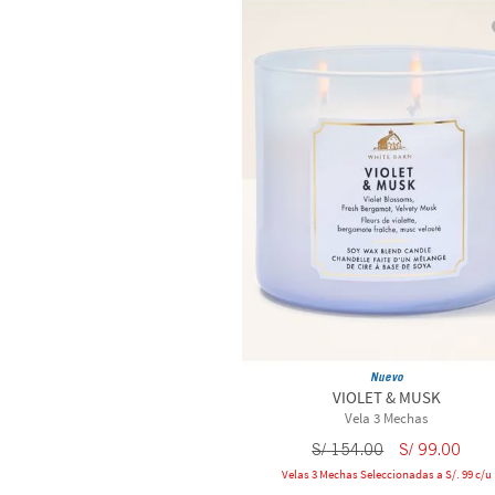
Nuevo
VIOLET & MUSK
Vela 3 Mechas
S/
154
.
00
S/
99
.
00
Velas 3 Mechas Seleccionadas a S/. 99 c/u