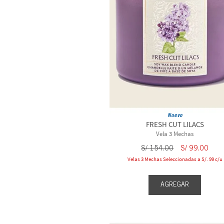
Nuevo
FRESH CUT LILACS
Vela 3 Mechas
S/
154
.
00
S/
99
.
00
Velas 3 Mechas Seleccionadas a S/. 99 c/u
AGREGAR