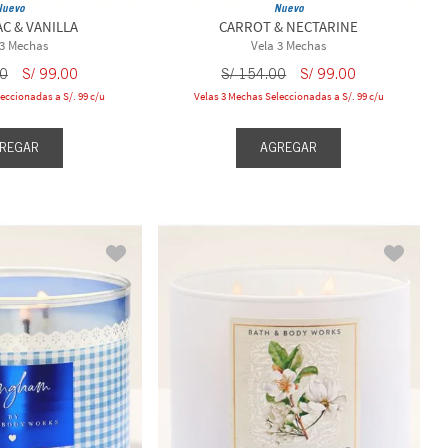
Nuevo
Nuevo
AC & VANILLA
CARROT & NECTARINE
 3 Mechas
Vela 3 Mechas
0
S/
99
.
00
S/
154
.
00
S/
99
.
00
eccionadas a S/. 99 c/u
Velas 3 Mechas Seleccionadas a S/. 99 c/u
REGAR
AGREGAR