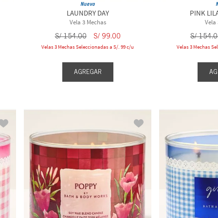
Nuevo
LAUNDRY DAY
PINK LIL
Vela 3 Mechas
Vela
S/
154
.
00
S/
99
.
00
S/
154
.
0
Velas 3 Mechas Seleccionadas a S/. 99 c/u
Velas 3 Mechas Sel
AGREGAR
AG