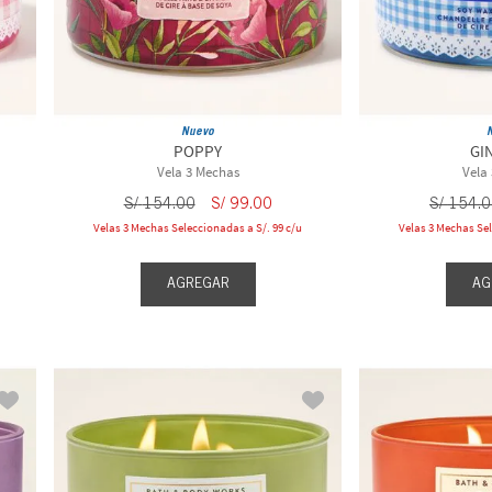
Nuevo
POPPY
GI
Vela 3 Mechas
Vela
S/
154
.
00
S/
99
.
00
S/
154
.
0
Velas 3 Mechas Seleccionadas a S/. 99 c/u
Velas 3 Mechas Sel
AGREGAR
AG