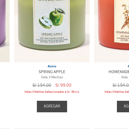
Nuevo
SPRING APPLE
HOMEMAD
Vela 3 Mechas
Vela
S/
154
.
00
S/
99
.
00
S/
154
.
0
Velas 3 Mechas Seleccionadas a S/. 99 c/u
Velas 3 Mechas Sel
AGREGAR
AG