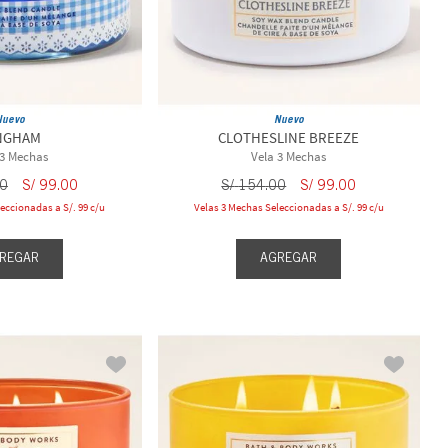
Nuevo
Nuevo
NGHAM
CLOTHESLINE BREEZE
 3 Mechas
Vela 3 Mechas
0
S/
99
.
00
S/
154
.
00
S/
99
.
00
eccionadas a S/. 99 c/u
Velas 3 Mechas Seleccionadas a S/. 99 c/u
REGAR
AGREGAR