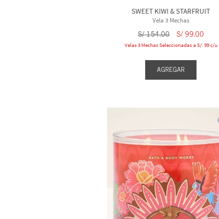
SWEET KIWI & STARFRUIT
Vela 3 Mechas
S/
154
.
00
S/
99
.
00
Velas 3 Mechas Seleccionadas a S/. 99 c/u
AGREGAR