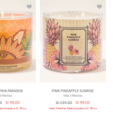
AYA PARADISE
PINK PINEAPPLE SUNRISE
 3 Mechas
Vela 3 Mechas
0
S/
99
.
00
S/
154
.
00
S/
99
.
00
eccionadas a S/. 99 c/u
Velas 3 Mechas Seleccionadas a S/. 99 c/u