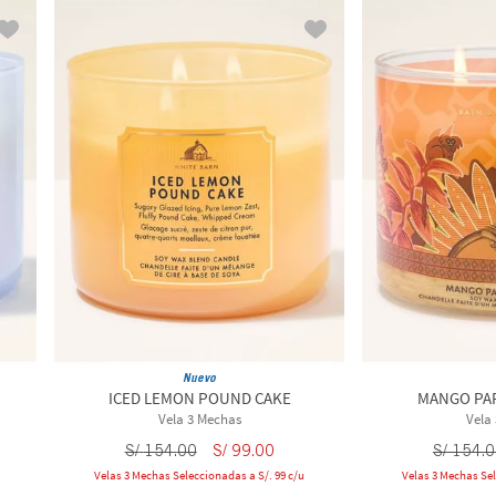
Nuevo
ICED LEMON POUND CAKE
MANGO PAP
Vela 3 Mechas
Vela
S/
154
.
00
S/
99
.
00
S/
154
.
0
Velas 3 Mechas Seleccionadas a S/. 99 c/u
Velas 3 Mechas Sel