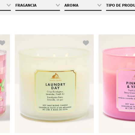
FRAGANCIA
AROMA
TIPO DE PROD
411 g
A Thousand
Amaderada
Vela 3 Me
Wishes
Cálido
Black Cherry
Dulce
Merlot
Cactus Blossom
Floral
Champagne
Fresca
Toast
Frutal
Eucalyptus Mint
Fresh Cut Lilacs
Gingham
Kitchen Lemon
Lakeside Morning
Laundry Day