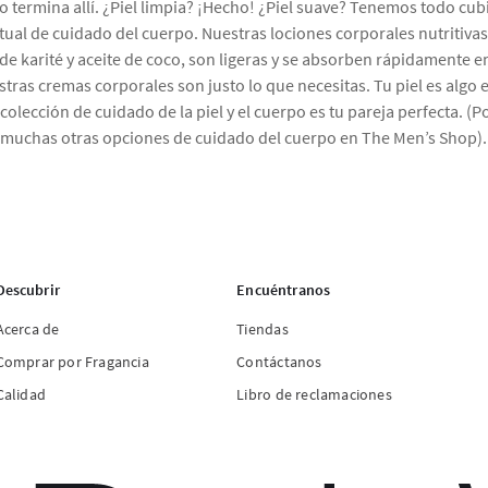
 termina allí. ¿Piel limpia? ¡Hecho! ¿Piel suave? Tenemos todo cub
ritual de cuidado del cuerpo. Nuestras lociones corporales nutritiva
e karité y aceite de coco, son ligeras y se absorben rápidamente en 
estras cremas corporales son justo lo que necesitas. Tu piel es algo
colección de cuidado de la piel y el cuerpo es tu pareja perfecta. (
muchas otras opciones de cuidado del cuerpo en The Men’s Shop).
Descubrir
Encuéntranos
Acerca de
Tiendas
Comprar por Fragancia
Contáctanos
Calidad
Libro de reclamaciones