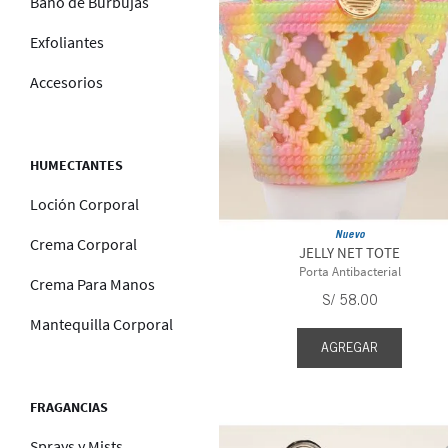
Baño de Burbujas
Exfoliantes
Accesorios
HUMECTANTES
Loción Corporal
Nuevo
Crema Corporal
JELLY NET TOTE
Porta Antibacterial
Crema Para Manos
S/
58
.
00
Mantequilla Corporal
AGREGAR
FRAGANCIAS
Sprays y Mists