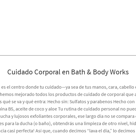
Cuidado Corporal en Bath & Body Works
e es el centro donde tu cuidado—ya sea de tus manos, cara, cabell
 hemos mejorado todos los productos de cuidado de corporal que 
 qué se va y qué entra: Hecho sin: Sulfatos y parabenos Hecho co
mina B5, aceite de coco y aloe Tu rutina de cuidado personal no pue
ucha y lujosos exfoliantes corporales, ese largo día no se compara
es para la ducha (o baño), obtendrás una limpieza de otro nivel, hi
ia casi perfecta! Así que, cuando decimos “lava el día,” lo decimos 