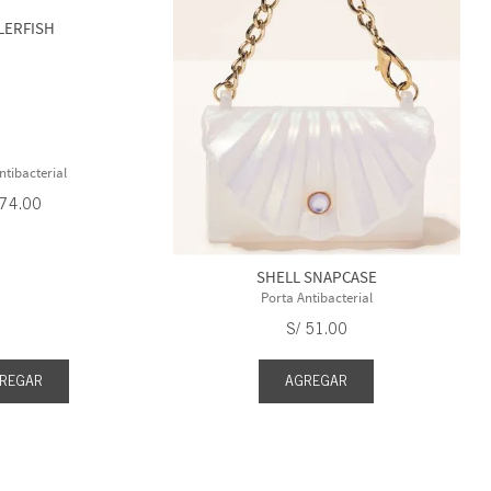
LERFISH
ntibacterial
74
.
00
SHELL SNAPCASE
Porta Antibacterial
S/
51
.
00
REGAR
AGREGAR