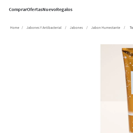
Comprar
Ofertas
Nuevo
Regalos
Jabones Y Antibacterial
Jabones
Jabon Humectante
To