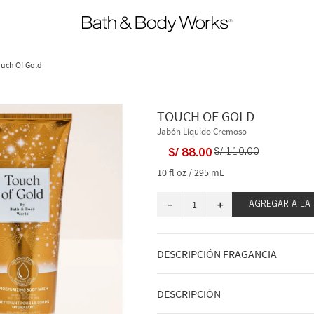
uch Of Gold
TOUCH OF GOLD
Jabón Líquido Cremoso
S/
88
.
00
S/
110
.
00
10 fl oz / 295 mL
－
＋
AGREGAR A LA
DESCRIPCIÓN FRAGANCIA
Cuando encuentres un aroma que se ad
la bienvenida al nuevo estándar de oro
DESCRIPCIÓN
encapsulada en una fragancia. Consie
doradas y un toque de calidez floral. 