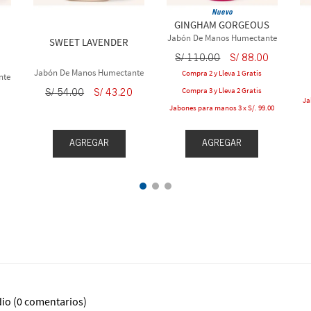
Nuevo
GINGHAM GORGEOUS
Jabón De Manos Humectante
SWEET LAVENDER
S/
110
.
00
S/
88
.
00
Jabón De Manos Humectante
Compra 2 y Lleva 1 Gratis
nte
Compra 3 y Lleva 2 Gratis
S/
54
.
00
S/
43
.
20
Ja
Jabones para manos 3 x S/. 99.00
AGREGAR
AGREGAR
dio
(0 comentarios)