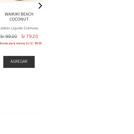
Jabón De Manos Humectante
Jabón De Man
WAIKIKI BEACH
COCONUT
S/
54
.
00
S/
43
.
20
S/
54
.
00
Jabón Líquido Cremoso
S/
99
.
00
S/
79
.
20
bones para manos 3 x S/. 99.00
AGREGAR
AGR
AGREGAR