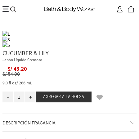
CUCUMBER & LILY
Jabón Líquido Cremoso
S/
43
.
20
S/
54
.
00
9.0 fl oz/ 266 mL
－
＋
AGREGAR A LA BOLSA
DESCRIPCIÓN FRAGANCIA
Es tan fresco y fragante como un ramo de lirios bañado por el rocío.