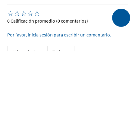
☆
☆
☆
☆
☆
0 Calificación promedio
(0 comentarios)
Por favor, inicia sesión para escribir un comentario.
Más reciente
Todos
No hay comentarios.
Ingrese su nombre
Enviar
He leído y acepto la
Política de Privacidad de Datos