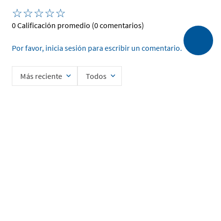
☆
☆
☆
☆
☆
0 Calificación promedio
(0 comentarios)
Por favor, inicia sesión para escribir un comentario.
Más reciente
Todos
No hay comentarios.
Ingrese su nombre
Enviar
He leído y acepto la
Política de Privacidad de Datos