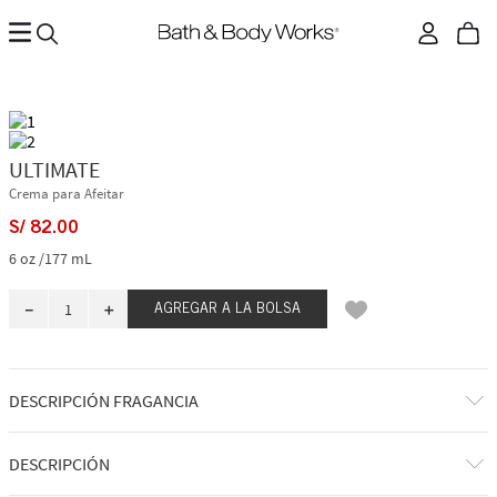
ULTIMATE
Crema para Afeitar
S/
82
.
00
6 oz /177 mL
－
＋
AGREGAR A LA BOLSA
DESCRIPCIÓN FRAGANCIA
A qué huele: calmante, limpiador y fresco.
DESCRIPCIÓN
Notas de fragancia: ligeramente perfumado con lavanda y salvia