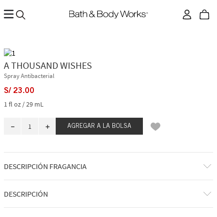
A THOUSAND WISHES
Spray Antibacterial
S/
23
.
00
1 fl oz / 29 mL
－
＋
AGREGAR A LA BOLSA
DESCRIPCIÓN FRAGANCIA
A qué huele: una celebración dulce y reconfortante.
DESCRIPCIÓN
Notas de fragancia: prosecco rosa, peonías de cristal y crema de
amaretto.