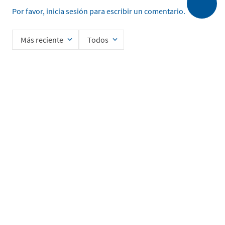
Por favor, inicia sesión para escribir un comentario.
Más reciente
Todos
No hay comentarios.
Ingrese su nombre
Enviar
He leído y acepto la
Política de Privacidad de Datos
SERVICIO AL CLIENTE