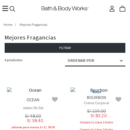
Mejores Fragancias
Mejores Fragancias
FILTRAR
4
productos
ORDENAR POR
Nuevo
BOURBON
OCEAN
Crema Corporal
Jabón De Gel
S/
104
.
00
S/
83
.
20
S/
48
.
00
S/
38
.
40
Compra 2 y Lleva 1 Gratis
Jabones para manos 3 x S/. 99.00
Compra 3 y Lleva 2 Gratis