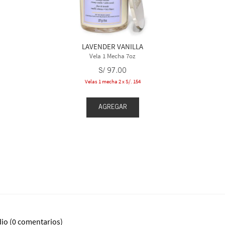
LAVENDER VANILLA
Vela 1 Mecha 7oz
S/
97
.
00
Velas 1 mecha 2 x S/. 154
AGREGAR
dio
(0 comentarios)