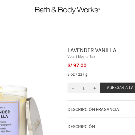
LAVENDER VANILLA
Vela 1 Mecha 7oz
S/
97
.
00
8 oz / 227 g
－
＋
AGREGAR A LA
DESCRIPCIÓN FRAGANCIA
A qué huele: un ramo de noche de en
DESCRIPCIÓN
Notas de fragancia: flor de lavanda, 