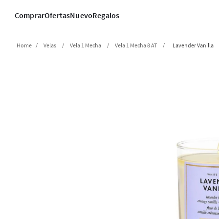
Comprar
Ofertas
Nuevo
Regalos
Velas
Vela 1 Mecha
Vela 1 Mecha 8 AT
Lavender Vanilla