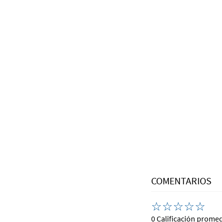
COMENTARIOS
☆
☆
☆
☆
☆
0 Calificación prome