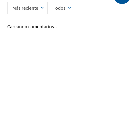
Más reciente
Todos
Cargando comentarios…
Ingrese su nombre
Enviar
He leído y acepto la
Política de Privacidad de Datos
SERVICIO AL CLIENTE
MI CUENTA
DESCUBRIR