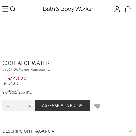
COOL ALOE WATER
Jabón De Manos Humectante
S/
43
.
20
S/
54
.
00
9.0 fl oz/ 266 mL
－
＋
AGREGAR A LA BOLSA
DESCRIPCIÓN FRAGANCIA