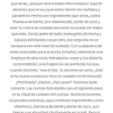
que amas, ¡porque ahora están reformulados! Aquí te
decimos qué se va y qué entra: Hecho sin: Sulfatos y
parabenos Hecho con ingredientes que amas, como:
Manteca de karité, pro-vitamina B5, aceite de coco y
aloe Tu rutina de cuidado personal no puede ser mejor
que esto. Desde geles de baño hasta geles de ducha y
lujosos exfoliantes corporales, ese largo día no se
compara con este nivel de cuidado. Con cualquiera de
estos esenciales para la ducha (o baño), obtendrás una
limpieza de otro nivel, hidratación suave y (no debería
sorprenderte) ¡una fragancia casi perfecta! Así que,
cuando decimos “lava el día,” lo decimos en serio. ¡Este
es tu nuevo comienzo! Pero tu cuidado no termina allí.
¿Piel limpia? ¡Hecho! ¿Piel suave? Tenemos todo
cubierto. Las cremas hidratantes son el siguiente paso
en tu ritual de cuidado del cuerpo. Nuestras lociones
corporales nutritivas, que contienen ingredientes como
vitamina E, manteca de karité y aceite de coco, son
ligeras y se absorben rápidamente en la piel. Pero si