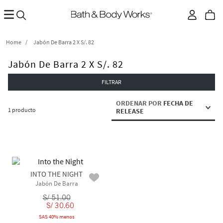
Jabón De Barra 2 X S/. 82
Jabón De Barra 2 X S/. 82
FILTRAR
ORDENAR POR
FECHA DE
1
producto
RELEASE
INTO THE NIGHT
Jabón De Barra
S/
51
.
00
S/
30
.
60
SAS 40% menos