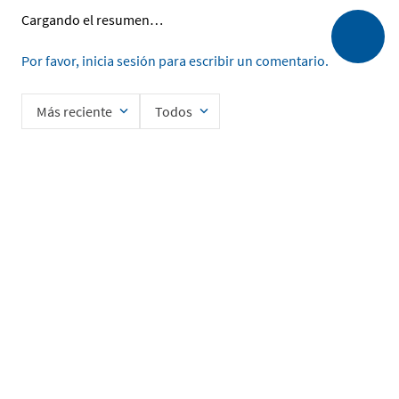
Cargando el resumen…
Por favor, inicia sesión para escribir un comentario.
Más reciente
Todos
Cargando comentarios…
Ingrese su nombre
Enviar
He leído y acepto la
Política de Privacidad de Datos
SERVICIO AL CLIENTE