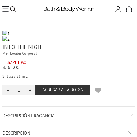
INTO THE NIGHT
Mini Loción Corporal
S/
40
.
80
S/
51
.
00
3 fl oz / 88 mL
－
＋
AGREGAR A LA BOLSA
DESCRIPCIÓN FRAGANCIA
A qué huele: una noche eterna, brillante y seductora en la ciudad.
DESCRIPCIÓN