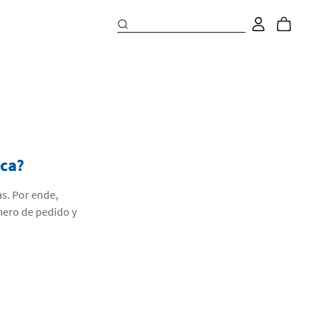
ica?
as. Por ende,
ero de pedido y