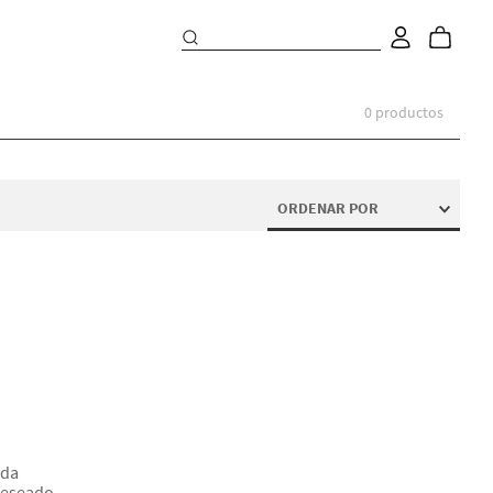
0
productos
ORDENAR POR
eda
deseado