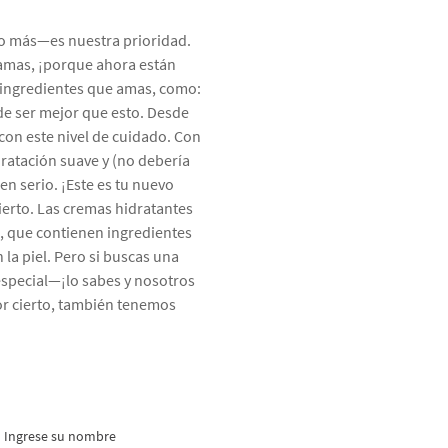
o o más—es nuestra prioridad.
amas, ¡porque ahora están
n ingredientes que amas, como:
de ser mejor que esto. Desde
 con este nivel de cuidado. Con
dratación suave y (no debería
en serio. ¡Este es tu nuevo
ierto. Las cremas hidratantes
s, que contienen ingredientes
la piel. Pero si buscas una
 especial—¡lo sabes y nosotros
Por cierto, también tenemos
Ingrese su nombre