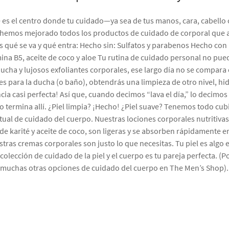
e es el centro donde tu cuidado—ya sea de tus manos, cara, cabell
 hemos mejorado todos los productos de cuidado de corporal que 
 qué se va y qué entra: Hecho sin: Sulfatos y parabenos Hecho co
mina B5, aceite de coco y aloe Tu rutina de cuidado personal no pue
ucha y lujosos exfoliantes corporales, ese largo día no se compara
es para la ducha (o baño), obtendrás una limpieza de otro nivel, hi
ia casi perfecta! Así que, cuando decimos “lava el día,” lo decimos 
 termina allí. ¿Piel limpia? ¡Hecho! ¿Piel suave? Tenemos todo cub
ritual de cuidado del cuerpo. Nuestras lociones corporales nutritiva
e karité y aceite de coco, son ligeras y se absorben rápidamente en 
estras cremas corporales son justo lo que necesitas. Tu piel es algo
colección de cuidado de la piel y el cuerpo es tu pareja perfecta. (
muchas otras opciones de cuidado del cuerpo en The Men’s Shop).