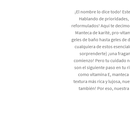
¡El nombre lo dice todo! Est
Hablando de prioridades,
reformulados! Aquí te decimos
Manteca de karité, pro-vita
geles de baño hasta geles de d
cualquiera de estos esencial
sorprenderte) ¡una fraganc
comienzo! Pero tu cuidado no
son el siguiente paso en tu 
como vitamina E, manteca d
textura más rica y lujosa, nu
también! Por eso, nuestra 