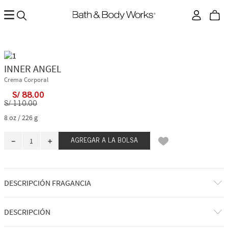
INNER ANGEL
Crema Corporal
S/
88
.
00
S/
110
.
00
8 oz / 226 g
－
＋
AGREGAR A LA BOLSA
DESCRIPCIÓN FRAGANCIA
A qué huele: relajarse después de un largo día con un cóctel de otoño
DESCRIPCIÓN
ligeramente dulce y perfectamente especiado.