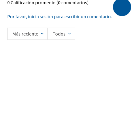
0 Calificación promedio
(0 comentarios)
Por favor, inicia sesión para escribir un comentario.
Más reciente
Todos
No hay comentarios.
Ingrese su nombre
Enviar
He leído y acepto la
Política de Privacidad de Datos