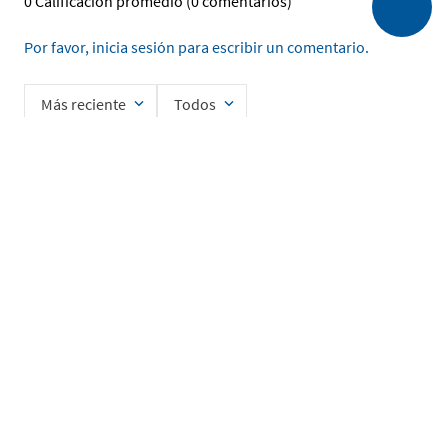
0 Calificación promedio
(0 comentarios)
Por favor, inicia sesión para escribir un comentario.
Más reciente
Todos
No hay comentarios.
Ingrese su nombre
Enviar
He leído y acepto la
Política de Privacidad de Datos