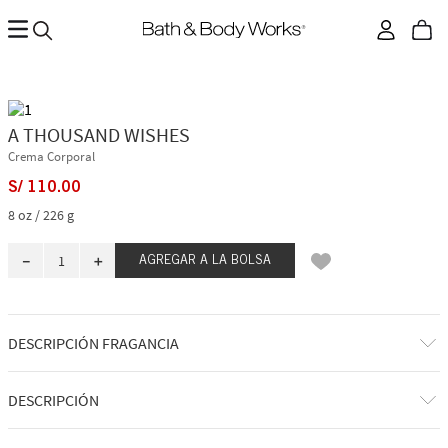
A THOUSAND WISHES
Crema Corporal
S/
110
.
00
8 oz / 226 g
－
＋
AGREGAR A LA BOLSA
DESCRIPCIÓN FRAGANCIA
Deja que esta fragancia te envuelva por completo. Como brindar con
DESCRIPCIÓN
una copa de champán, este aroma es cautivador y alegre. Así que, déjate
llevar por su energía efervescente y disfruta de un momento con esta
belleza floral, ligera y luminosa.