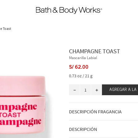
 Toast
CHAMPAGNE TOAST
Mascarilla Labial
S/
62
.
00
0.73 oz / 21 g
－
＋
AGREGAR A LA
DESCRIPCIÓN FRAGANCIA
A qué sabe: un spritz afrutado, dulce
DESCRIPCIÓN
Notas de sabor: champán añejo, cítri