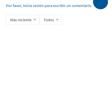
Por favor, inicia sesión para escribir un comentario.
Más reciente
Todos
No hay comentarios.
Ingrese su nombre
Enviar
He leído y acepto la
Política de Privacidad de Datos
SERVICIO AL CLIENTE