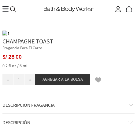
CHAMPAGNE TOAST
Fragancia Para El Carro
S/
28
.
00
0.2 fl oz / 6 mL
－
＋
AGREGAR A LA BOLSA
DESCRIPCIÓN FRAGANCIA
A qué huele: un spritzer afrutado, dulce y espumoso.
DESCRIPCIÓN
Notas de fragancia: champán burbujeante, bayas brillantes y mandarina
jugosa.