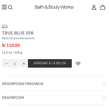
TRUE BLUE SPA
Baño de pies efervecente
S/
110
.
00
11.5 oz / 326 g
－
＋
AGREGAR A LA BOLSA
DESCRIPCIÓN FRAGANCIA
A qué huele: una experiencia de spa relajante y ultra reconfortante.
DESCRIPCIÓN
Notas de fragancia: con aroma a karité.