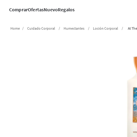
Comprar
Ofertas
Nuevo
Regalos
Cuidado Corporal
Humectantes
Loción Corporal
At Th