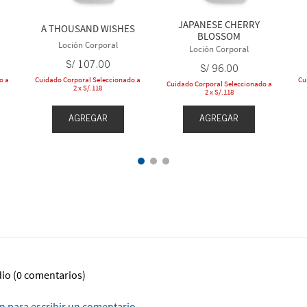
JAPANESE CHERRY
A THOUSAND WISHES
BLOSSOM
Loción Corporal
Loción Corporal
S/
107
.
00
S/
96
.
00
o a
Cuidado Corporal Seleccionado a
Cu
Cuidado Corporal Seleccionado a
2 x S/.118
2 x S/.118
AGREGAR
AGREGAR
dio
(0 comentarios)
ón para escribir un comentario.