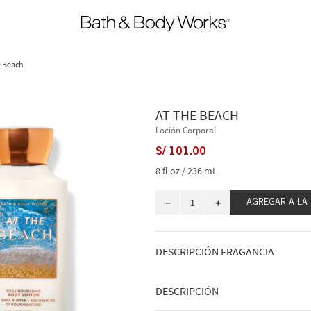
e Beach
AT THE BEACH
Loción Corporal
S/
101
.
00
8 fl oz / 236 mL
－
＋
AGREGAR A LA
DESCRIPCIÓN FRAGANCIA
A qué huele: el día de playa perfecto (
Notas de la fragancia: flores de frang
DESCRIPCIÓN
de bergamota.