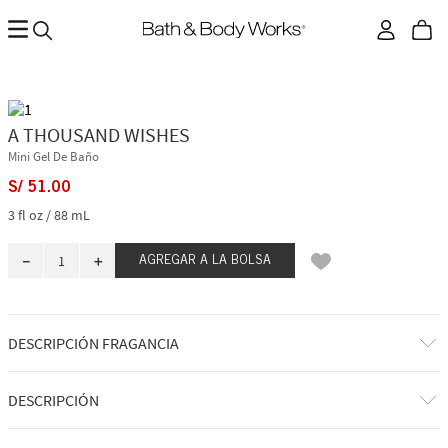
A THOUSAND WISHES
Mini Gel De Baño
S/
51
.
00
3 fl oz / 88 mL
－
＋
AGREGAR A LA BOLSA
DESCRIPCIÓN FRAGANCIA
A qué huele: una celebración dulce y reconfortante.
DESCRIPCIÓN
Notas de fragancia: manzana crujiente, champán espumoso, miel de
jazmín, maderas otoñales.