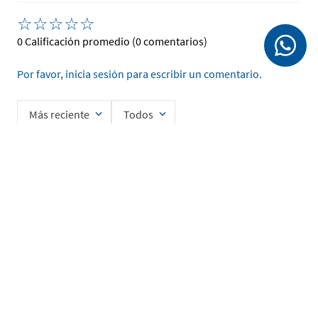
☆
☆
☆
☆
☆
0 Calificación promedio
(0 comentarios)
Por favor, inicia sesión para escribir un comentario.
Más reciente
Todos
No hay comentarios.
Ingrese su nombre
Enviar
He leído y acepto la
Política de Privacidad de Datos