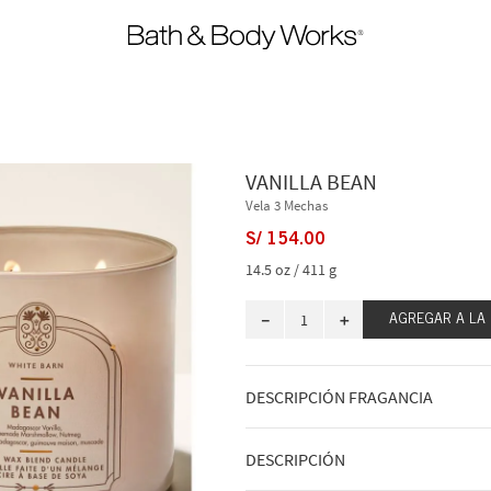
VANILLA BEAN
Vela 3 Mechas
S/
154
.
00
14.5 oz / 411 g
－
＋
AGREGAR A LA
DESCRIPCIÓN FRAGANCIA
Nada dice "hogar, dulce hogar" como
DESCRIPCIÓN
fragancia de vainilla.