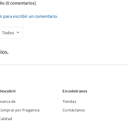
dio
(0 comentarios)
ón para escribir un comentario.
Todos
ios.
Descubrir
Encuéntranos
Acerca de
Tiendas
Comprar por Fragancia
Contáctanos
Calidad