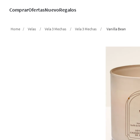
Comprar
Ofertas
Nuevo
Regalos
Velas
Vela 3 Mechas
Vela 3 Mechas
Vanilla Bean