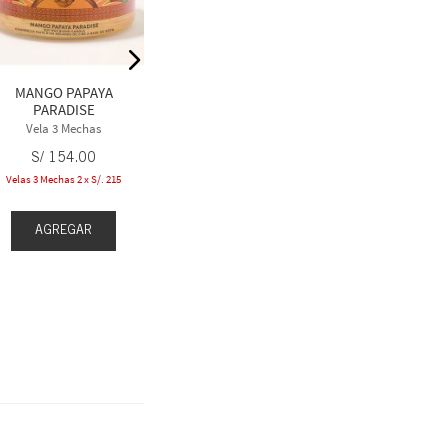
Vela 3 Mechas
Vela 3
S/
154
.
00
S/
1
MANGO PAPAYA
Velas 3 Mechas 2 x S/. 215
Velas 3 Mecha
PARADISE
Vela 3 Mechas
S/
154
.
00
Velas 3 Mechas 2 x S/. 215
AGREGAR
AGREGAR
AGR