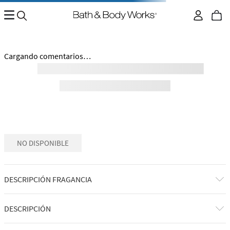
No encontramos ningún resultado para "
ultimate-
balsamo-para-despues-del-afeitado-26692123
"
¿Qué debo hacer?
Comprueba los términos ingresados
Intenta utilizar una sola palabra
Utiliza términos genéricos en la búsqueda
Intenta buscar sinónimos del término deseado
Regresar al inicio.