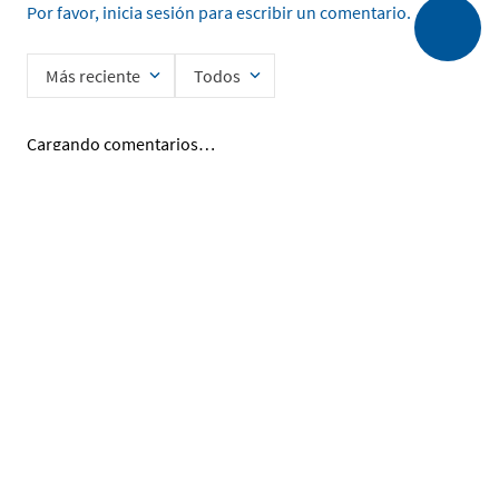
Por favor, inicia sesión para escribir un comentario.
Más reciente
Todos
Cargando comentarios…
Ingrese su nombre
Enviar
He leído y acepto la
Política de Privacidad de Datos
SERVICIO AL CLIENTE
MI CUENTA
DESCUBRIR