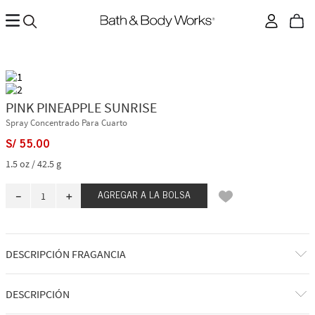
PINK PINEAPPLE SUNRISE
Spray Concentrado Para Cuarto
S/
55
.
00
1.5 oz / 42.5 g
－
＋
AGREGAR A LA BOLSA
DESCRIPCIÓN FRAGANCIA
¡Saludos desde el paraíso! Despierta con el dulce aroma del jugo de piña
DESCRIPCIÓN
rosa y el amanecer abriéndose paso entre las palmeras.