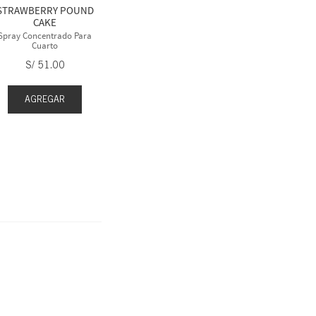
STRAWBERRY POUND
S/
51
.
00
S/
5
CAKE
Spray Concentrado Para
Cuarto
S/
51
.
00
AGREGAR
AGREGAR
AGR