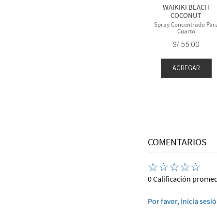
WAIKIKI BEACH
S/
40
.
00
5
.
00
COCONUT
Spray Concentrado Par
Cuarto
S/
55
.
00
AGREGAR
EGAR
AGREGAR
COMENTARIOS
☆
☆
☆
☆
☆
0 Calificación prome
Por favor, inicia sesi