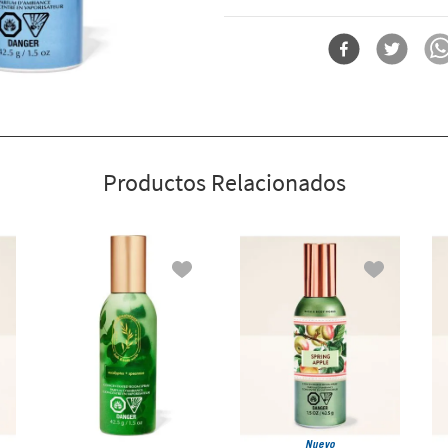
fragancia perceptible y duradera.
Por qué te encantará:
Forma
Spray Concentrad
2 pulverizaciones refrescan cu
instante (más de 250 pulveriza
Ideal para cuando llegan invi
Guarda en el baño, la sala de es
Productos Relacionados
Nuevo