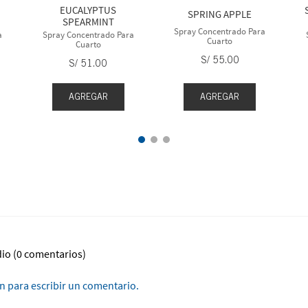
EUCALYPTUS
SPRING APPLE
SPEARMINT
Spray Concentrado Para
a
Spray Concentrado Para
Cuarto
Cuarto
S/
55
.
00
S/
51
.
00
AGREGAR
AGREGAR
dio
(0 comentarios)
ón para escribir un comentario.