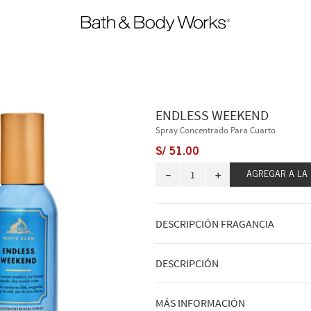
ENDLESS WEEKEND
Spray Concentrado Para Cuarto
S/
51
.
00
－
＋
AGREGAR A LA
DESCRIPCIÓN FRAGANCIA
A qué huele: un dulce fin de semana 
DESCRIPCIÓN
desearías que nunca terminara.
Lo que hace: llena instantáneamente 
una fragancia notable y duradera.
Qué hace: llena al instante cualquier
MÁS INFORMACIÓN