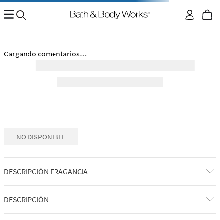
No encontramos ningún resultado para "
seeing-rouge-
28007762
"
¿Qué debo hacer?
Comprueba los términos ingresados
Intenta utilizar una sola palabra
Utiliza términos genéricos en la búsqueda
Intenta buscar sinónimos del término deseado
Regresar al inicio.