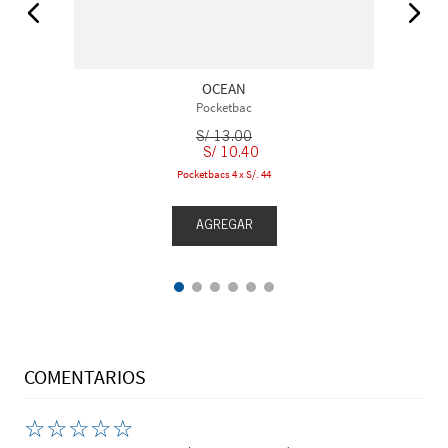
OCEAN
Pocketbac
S/
13
.
00
S/
10
.
40
Pocketbacs 4 x S/. 44
AGREGAR
COMENTARIOS
☆
☆
☆
☆
☆