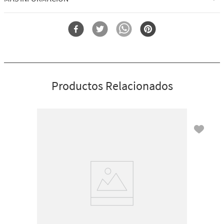
Por qué te encantará:
Forma
Pocketbac
Combate los gérmenes en cualquier lugar con una refrescante
mezcla.
Probado dermatológicamente.
Deja las manos nutridas y limpias.
Ideal para viajar.
Productos Relacionados