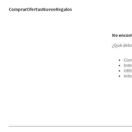
Comprar
Ofertas
Nuevo
Regalos
No encont
¿Qué debo
Com
Inte
Util
Inte