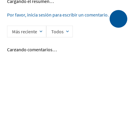
Cargando el resumen…
Por favor, inicia sesión para escribir un comentario.
Más reciente
Todos
Cargando comentarios…
Ingrese su nombre
Enviar
He leído y acepto la
Política de Privacidad de Datos
SERVICIO AL CLIENTE
MI CUENTA