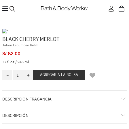
BLACK CHERRY MERLOT
Jabón Espumoso Refill
S/
82
.
00
32 fl oz / 946 ml
－
＋
AGREGAR A LA BOLSA
DESCRIPCIÓN FRAGANCIA
DESCRIPCIÓN
Qué hace: Elimina los gérmenes y ayuda a mantener la barrera de