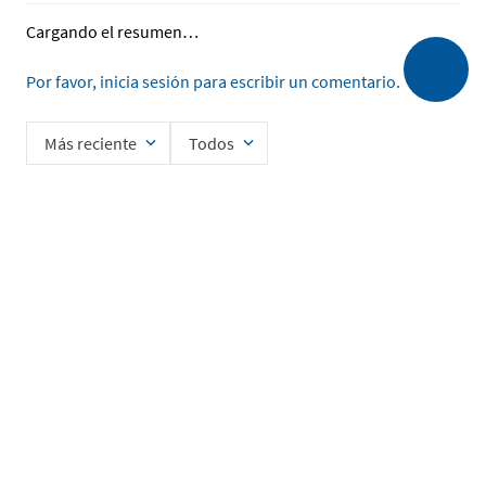
Cargando el resumen…
Por favor, inicia sesión para escribir un comentario.
Más reciente
Todos
Cargando comentarios…
Ingrese su nombre
Enviar
He leído y acepto la
Política de Privacidad de Datos
SERVICIO AL CLIENTE