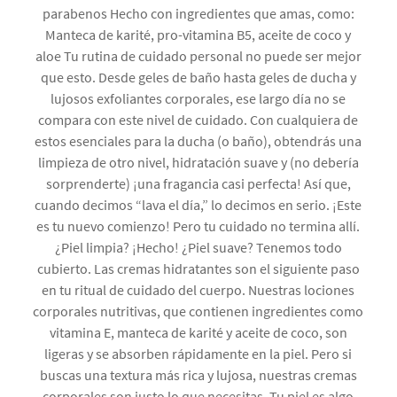
parabenos Hecho con ingredientes que amas, como:
Manteca de karité, pro-vitamina B5, aceite de coco y
aloe Tu rutina de cuidado personal no puede ser mejor
que esto. Desde geles de baño hasta geles de ducha y
lujosos exfoliantes corporales, ese largo día no se
compara con este nivel de cuidado. Con cualquiera de
estos esenciales para la ducha (o baño), obtendrás una
limpieza de otro nivel, hidratación suave y (no debería
sorprenderte) ¡una fragancia casi perfecta! Así que,
cuando decimos “lava el día,” lo decimos en serio. ¡Este
es tu nuevo comienzo! Pero tu cuidado no termina allí.
¿Piel limpia? ¡Hecho! ¿Piel suave? Tenemos todo
cubierto. Las cremas hidratantes son el siguiente paso
en tu ritual de cuidado del cuerpo. Nuestras lociones
corporales nutritivas, que contienen ingredientes como
vitamina E, manteca de karité y aceite de coco, son
ligeras y se absorben rápidamente en la piel. Pero si
buscas una textura más rica y lujosa, nuestras cremas
corporales son justo lo que necesitas. Tu piel es algo