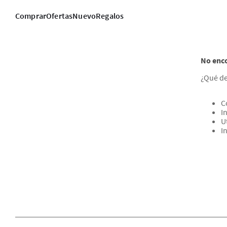
Comprar
Ofertas
Nuevo
Regalos
No enc
¿Qué d
C
I
U
I