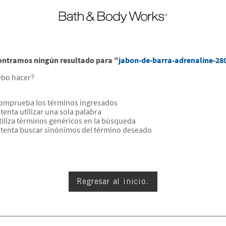
ontramos ningún resultado para "
jabon-de-barra-adrenaline-28
ebo hacer?
omprueba los términos ingresados
ntenta utilizar una sola palabra
tiliza términos genéricos en la búsqueda
ntenta buscar sinónimos del término deseado
Regresar al inicio.