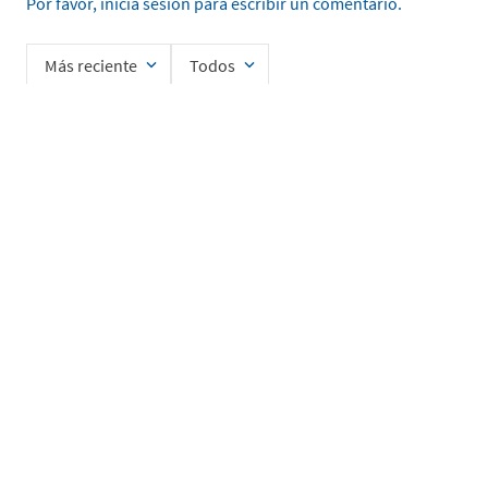
Por favor, inicia sesión para escribir un comentario.
Más reciente
Todos
Cargando comentarios…
Ingrese su nombre
Enviar
He leído y acepto la
Política de Privacidad de Datos
SERVICIO AL CLIENTE
MI CUENTA
DESCUBRIR