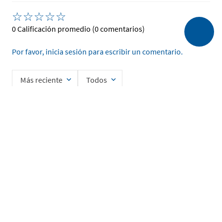
☆
☆
☆
☆
☆
0 Calificación promedio
(0 comentarios)
Por favor, inicia sesión para escribir un comentario.
Más reciente
Todos
No hay comentarios.
Ingrese su nombre
Enviar
He leído y acepto la
Política de Privacidad de Datos