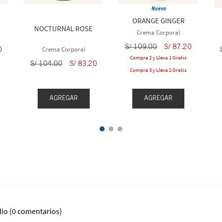
Nuevo
ORANGE GINGER
NOCTURNAL ROSE
Crema Corporal
S/
109
.
00
S/
87
.
20
Crema Corporal
0
Compra 2 y Lleva 1 Gratis
S/
104
.
00
S/
83
.
20
Compra 3 y Lleva 2 Gratis
AGREGAR
AGREGAR
dio
(0 comentarios)