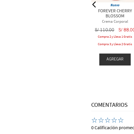
Nuevo
S/
83
.
20
S/
104
.
00
S/
83
.
20
FOREVER CHERRY
leva 1 Gratis
Compra 2 y Lleva 1 Gratis
BLOSSOM
Crema Corporal
leva 2 Gratis
Compra 3 y Lleva 2 Gratis
S/
110
.
00
S/
88
.
0
Compra 2 y Lleva 1 Gratis
Compra 3 y Lleva 2 Gratis
EGAR
AGREGAR
AGREGAR
COMENTARIOS
☆
☆
☆
☆
☆
0 Calificación prome